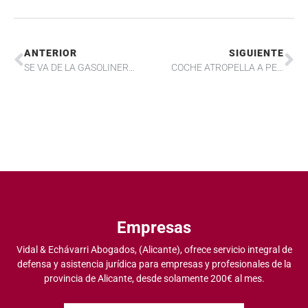
ANTERIOR
SIGUIENTE
SE VA DE LA GASOLINERA Y ARRANCA LA MANGUERA DE REPOSTAJE AÚN EN FUNCIONAMIENTO, ¿QUIÉN PAGA, EL CONDUCTOR O EL OPERARIO QUE DEBÍA VIGILAR?
COCHE ATROPELLA A PEATÓN QUE CAMINABA POR EL ARCÉN INCORRECTO DE LA CARRETERA, ¿QUIÉN PAGA LOS DAÑOS?
Empresas
Vidal & Echávarri Abogados, (Alicante), ofrece servicio integral de
defensa y asistencia jurídica para empresas y profesionales de la
provincia de Alicante, desde solamente 200€ al mes.